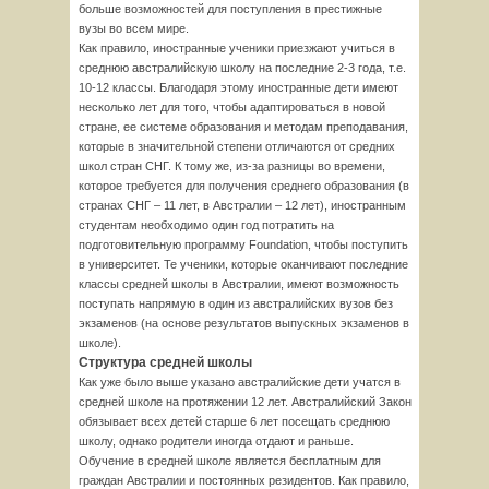
больше возможностей для поступления в престижные
вузы во всем мире.
Как правило, иностранные ученики приезжают учиться в
среднюю австралийскую школу на последние 2-3 года, т.е.
10-12 классы. Благодаря этому иностранные дети имеют
несколько лет для того, чтобы адаптироваться в новой
стране, ее системе образования и методам преподавания,
которые в значительной степени отличаются от средних
школ стран СНГ. К тому же, из-за разницы во времени,
которое требуется для получения среднего образования (в
странах СНГ – 11 лет, в Австралии – 12 лет), иностранным
студентам необходимо один год потратить на
подготовительную программу Foundation, чтобы поступить
в университет. Те ученики, которые оканчивают последние
классы средней школы в Австралии, имеют возможность
поступать напрямую в один из австралийских вузов без
экзаменов (на основе результатов выпускных экзаменов в
школе).
Структура средней школы
Как уже было выше указано австралийские дети учатся в
средней школе на протяжении 12 лет. Австралийский Закон
обязывает всех детей старше 6 лет посещать среднюю
школу, однако родители иногда отдают и раньше.
Обучение в средней школе является бесплатным для
граждан Австралии и постоянных резидентов. Как правило,