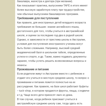
бакалавра, магистра и доктора (при желании).
Как показывает практика, выпускники TAFE в итоге имеют
более высокую заработную плату при трудоустройстве,
чем обычные выпускники бакалаврских программ.
Требования для поступления
Как правило, для иностранных детей младшего возраста
требования не большие: знание английского языка,
достаточного для того, чтобы учиться в австралийской
школе, и оценки за последние год-два в родной школе.
Однако, в зависимости от престижа школы в Австралии,
условия для поступления иностранного ученика могут
быть более сложными. Например, высокий средний
академический балл в школьном табеле, определенные
успехи в спорте, и др. Также, важно подавать документы
заранее, чтобы успеть решить всевозможные вопросы и
нюансы.
Проживание и питание
Если родители живут в Австралии вместе с ребенком и
отдают его учиться в местную среднюю школу, то вопрос о
проживании и питании ложится полностью на их
рассуждение. Как правило, на базе школ работают буфеты
– tuck-shop, в котором продаются фрукты, пицца, сэндвичи
и т.д. Чаще всего дети приносят ланч из дома.
В том случае, когда ребенок приезжает учиться в
австралийскую среднюю школу сам, тогда здесь есть