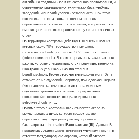
английские традиции. Это и качественное преподавания, и
современная материально-техническая база учебных
заведений, и высокий уровень безопасности. При этом
сертификат, он же аттестат, о полном среднем
образовании хоть и имеет свои отличия, но признается и
высоко ценится во всех престижных вузах англоязычных
стран.
На территории Австралии действует 10 тысяч школ, из
которых около 70% - государственные школы
(governmentschools), остальные 30% - частные школы
(independentschools). В свою очередь есть такие частные
школы, которые специализируются преимущественно на
иностранных учеников и называются они –
boardingschools. Кроме этого частные школы могут быть
отличаться между собой, например, принадлежать церкви
(лютеранские, католические и др.), с раздельным
обучением девочек и мальчиков, с программами
повышенной сложности, специализированные –
selectiveschools, и т.д.
Помимо этого в Австралии насчитывается около 35
международных школ, которые предоставляют
образовательную программу международного
бакалавриата – InternationalBaccalaureate (IB). Данная IB
программа средней школы позволяет ученикам получить
аттестат международного образца, который откроет