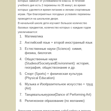
которых зависит от успеваемости класса. В течение
учебного дня есть 2 перемены по 35 минут, во время
которых уделяется время питанию и легким спортивным
играм. При благоприятных погодных условиях перемены
проводятся на школьном дворе.
В начальной школе дети изучают большое количество
базовых предметов, количество которых с каждым годом
увеличивается:
Математика
Английский язык + второй иностранный язык
Естественные науки (Science): химия,
физика, биология.
Общественные науки
(StudiesofSocietyandEnvironment): история,
география, обществознание и др.
Спорт (Sports) + физическая культура
(Physical Education)
Музыка и Изобразительное искусство + труд
(Art)
Танцевальныеуроки(Dance of Performing Art)
Религиозное образование (по желанию)
Домашнее задание представляет собой работу в тетради,