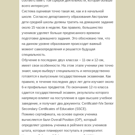
соответствии с той сферой деятельности, которая больше
всего интересует.
Система оценивая точно такая же, как и в начальной
школе. Согласно департаменту образования Австралии
дети средней школы должны тратить на домашнее задание
около 15 часов в неделю. Как правило, большинство
учеников уделяет больше предписанного времени
подготовке домашнего задания. Это обосновано тем, что
на данном уровне образования происходит важный
момент самоопределения и решается будущая
специальность.
Обучение в последних двух классах – 11-ом и 12-ом,
имеет свои особенности. На этом этапе ученики уже точно
знают, какую выберут специальность и непосредственно
готовятся к выпускным государственным экзаменам. Как
правило, в течение последних двух лет дети изучают около
6-и профильных предметов. По окончанию 12-го класса
сдается государственный экзамен, результаты которого
напрямую влияют на поступление в один высшее учебное
заведение, и получает два документа: CertificateI-IVи Senior
Secondary Certificates of Education (SSCE).
Помимо сертификата, на основе оценок ученика
вычисляется балл Overall Position (OP), который
определяет уровень ученика в рейтинге всех учеников
штата, которые планируют поступать в университет.