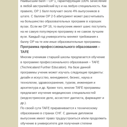
Наивысший балл – ОР 1, гарантирующий 100% зачисление
в любой австралийский вуз и на любую специальность. Как
правило, ОР 1 балл получает около 4% выпускников в
штате. С баллом ОР 2-5 абитуриент может рассчитывать
на большинство образовательных программ в хороших
вузах. Если же ОР 16, то выпускник имеет шанс поступить
на не самую популярную программу в не самом лучшем
вузе. Каждый год университеты меняют требования к
баллу ОР на те или иные образовательные программы.
Программа профессионального образования –
TAFE
Многим ученикам старшей школы предлагается обучение
в программе профессионального образования – TAFE
(Technicaland Further Education). На базе данной
программы ученик может изучать следующие предметы:
дизайн и искусство, менеджмент, бизнес, наука и
технологии, здравоохранение, туризм, инженерия и
архитектура и др. Кроме того, многие TAFE программы
предлагают изучение медицинских специальностей
(медсестринское дело, ассистент дантиста, фармацевт и
др.).
По своей сути TAFE приравнивается к техническому
образованию в странах СНГ. С данным дипломом
выпускник имеет право трудоустроиться и/или продолжить
обучение в университете для получения степени