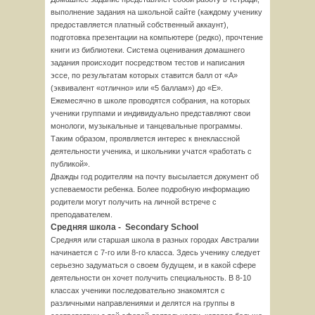
выполнение задания на школьной сайте (каждому ученику
предоставляется платный собственный аккаунт),
подготовка презентации на компьютере (редко), прочтение
книги из библиотеки. Система оценивания домашнего
задания происходит посредством тестов и написания
эссе, по результатам которых ставится балл от «А»
(эквивалент «отлично» или «5 баллам») до «Е».
Ежемесячно в школе проводятся собрания, на которых
ученики группами и индивидуально представляют свои
монологи, музыкальные и танцевальные программы.
Таким образом, проявляется интерес к внеклассной
деятельности ученика, и школьники учатся «работать с
публикой».
Дважды год родителям на почту высылается документ об
успеваемости ребенка. Более подробную информацию
родители могут получить на личной встрече с
преподавателем.
Средняя школа -
Secondary
School
Средняя или старшая школа в разных городах Австралии
начинается с 7-го или 8-го класса. Здесь ученику следует
серьезно задуматься о своем будущем, и в какой сфере
деятельности он хочет получить специальность. В 8-10
классах ученики последовательно знакомятся с
различными направлениями и делятся на группы в