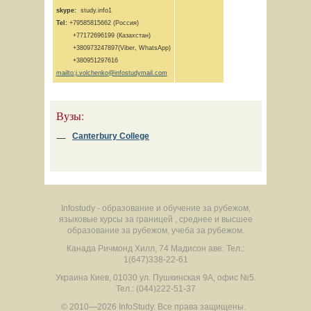
skype:
study.info1
Tel:
+79585815662 (Россия)
+77172696199 (Казахстан)
+380973247897(Viber, WhatsApp)
+380951297616
mailto:j.volchenko@infostudymail.com
Вузы:
Canterbury College
Infostudy - образование и обучение за рубежом,
языковые курсы за границей , среднее и высшее
образование за рубежом, учеба за рубежом.
Канада
Ричмонд Хилл
,
74 Мадисон аве.
Тел.:
1(647)338-22-61
Украина
Киев
,
01030
ул. Пушкинская 9А, офис №5.
Тел.: (044)222-51-37
© 2010—2026 InfoStudy.
Все права защищены.