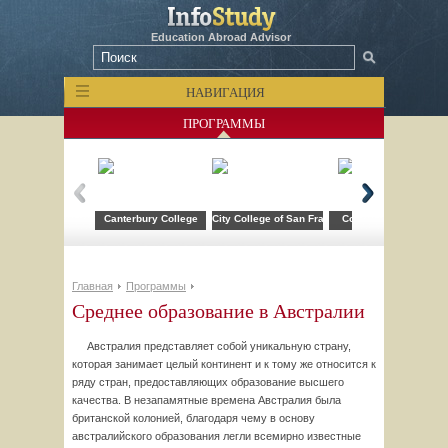
Education Abroad Advisor
НАВИГАЦИЯ
ПРОГРАММЫ
Canterbury College
City College of San Francisco
Collegium Civitas
Главная
Программы
Среднее образование в Австралии
Австралия представляет собой уникальную страну,
которая занимает целый континент и к тому же относится к
ряду стран, предоставляющих образование высшего
качества. В незапамятные времена Австралия была
британской колонией, благодаря чему в основу
австралийского образования легли всемирно известные