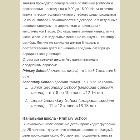
занятия проходят с понедельника по пятницу (суббота и
воскресенья – выходные) с 9:00 до 15:00. Из-за отличия
климатических условий начало учебного хода приходится
на конец января и заканчивается в декабре. 2-х недельные
осенние каникулы – в апреле-мае и привязаны к
католической Пасхе. 2-х недельные зимние каникулы – в
июне-июле. 2-х недельные весенние каникулы – сентябрь-
октябрь. Летние же каникулы длятся 6 недель и
соответственно длятся с начала-середины октября до
середины-конца января.
Структура средней школы Австралии выглядит
следующим образом:
Primary
School
(начальная школа) –
с 1 по 6-7 классы/с 5-
6 лет.
Secondary
School
(средняя школа) –
с 7-8 по 12 классы:
Junior
Secondary
School (младшая средняя
школа) –
с 7-8 по 10 классы/12-16 лет.
Senior
Secondary
School (старшая средняя
школа) –
11 и 12 классы/16-18 лет.
Начальная школа -
Primary
School
В начальной школе обучение детей происходит группами
до 25 человек, где учителю помогает ассистент. Каждый
день происходит около 4-5 занятий, продолжительность