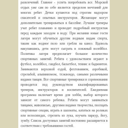
развлечений. Главное - успеть попробовать все. Морской
отдых уже сам по себе является пределом мечтаний для
многих ребят. Детки купаются под строгим надзором
спасателей и опытных инструкторов. Желающие могут
дополнительно тренироваться в бассейне. Лучшие тренеры
учат ребят плаванию и проводят подробный инструктаж
перед каждым заходом в воду. При желании юные гости
лагеря могут обучиться другим водным видам спорта,
таким как водное поло или гребля на каноэ. Вдоволь
накупавшись, дети могут сыграть в пляжный волейбол.
Политика лагеря предполагает большое количество
спортивных занятий. Ребята с удовольствием играют в
футбол, волейбол, гандбол, баскетбол, теннис и бадминтон.
Занимаются верховой ездой, фехтованием, аэробикой,
стрельбой, альпинизмом, тхэквондо, самыми различными
видами танцев. Все спортивные тренировки и соревнования
проводятся под руководством квалифицированных
тренеров, инструкторов и воспитателей. Ежедневная
программа включает время для хобби, выбор которого
зависит от самого ребенка. Ребята могут заниматься
танцами, живописью, другими видами творчества, посещать
спортивные секции, играть в шахматы, кататься на роликах
или велосипедах, стрелять из лука, изучать паркур, йогу,
зумбу. Список доступных занятий постоянно расширяется в
соответствии с требованиями гостей.