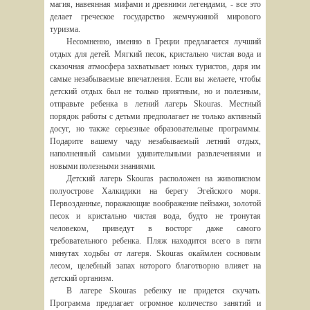
магия, навеянная мифами и древними легендами, - все это
делает греческое государство жемчужиной мирового
туризма.
Несомненно, именно в Греции предлагается лучший
отдых для детей. Мягкий песок, кристально чистая вода и
сказочная атмосфера захватывает юных туристов, даря им
самые незабываемые впечатления. Если вы желаете, чтобы
детский отдых был не только приятным, но и полезным,
отправьте ребенка в летний лагерь Skouras. Местный
порядок работы с детьми предполагает не только активный
досуг, но также серьезные образовательные программы.
Подарите вашему чаду незабываемый летний отдых,
наполненный самыми удивительными развлечениями и
новыми полезными знаниями.
Детский лагерь Skouras расположен на живописном
полуострове Халкидики на берегу Эгейского моря.
Первозданные, поражающие воображение пейзажи, золотой
песок и кристально чистая вода, будто не тронутая
человеком, приведут в восторг даже самого
требовательного ребенка. Пляж находится всего в пяти
минутах ходьбы от лагеря. Skouras окаймлен сосновым
лесом, целебный запах которого благотворно влияет на
детский организм.
В лагере Skouras ребенку не придется скучать.
Программа предлагает огромное количество занятий и