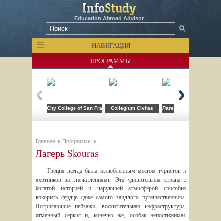
Education Abroad Advisor
НАВИГАЦИЯ
ПРОГРАММЫ
City College of San Francisco
Collegium Civitas
Лагерь компьютерных т
Главная
Программы
Лагерь Skouras
Греция всегда была излюбленным местом туристов и
охотников за впечатлениями. Эта удивительная страна с
богатой историей и чарующей атмосферой способна
покорить сердце даже самого заядлого путешественника.
Потрясающие пейзажи, восхитительная инфраструктура,
отменный сервис и, конечно же, особая непостижимая