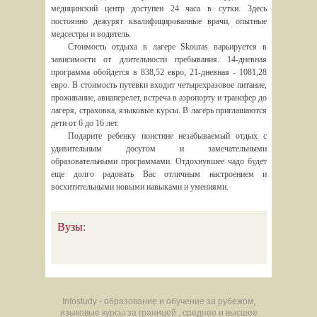
медицинский центр доступен 24 часа в сутки. Здесь
постоянно дежурят квалифицированные врачи, опытные
медсестры и водитель.
Стоимость отдыха в лагере Skouras варьируется в
зависимости от длительности пребывания. 14-дневная
программа обойдется в 838,52 евро, 21-дневная - 1081,28
евро. В стоимость путевки входит четырехразовое питание,
проживание, авиаперелет, встреча в аэропорту и трансфер до
лагеря, страховка, языковые курсы. В лагерь приглашаются
дети от 6 до 16 лет.
Подарите ребенку поистине незабываемый отдых с
удивительным досугом и замечательными
образовательными программами. Отдохнувшее чадо будет
еще долго радовать Вас отличным настроением и
восхитительными новыми навыками и умениями.
Вузы:
Infostudy - образование и обучение за рубежом,
языковые курсы за границей , среднее и высшее