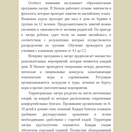
Особого внимания заслуживает образовательная
программа лагеря. В Skouras работают лучшие лингвисты и
филологи, которые проводят занятия по английскому языку.
Языковые курсы проходят два часа в день по будням в
группах по 12 человек. Продолжительность занятий можно
увеличить в зависимости от желания родителей. По приезде
в лагерь ребенок сдает тесты на знание английского, в
соответствии с результатами которых осуществляется
распределение по группам. Обучение проводится для
учеников с языковым уровнем от A1 до C2.
Вечерняя программа в лагере предполагает множество
развлекательных мероприятий, которые меняются каждый
день. В Skouras проводятся театральные вечера, дискотеки,
певческие и танцевальные конкурсы, захватывающие
тематические игры и соревнования. Регулярно
организовываются экскурсии и туры, ночевки на берегу
моря и прочие увеселительные мероприятия.
Территориально лагерь разделен на шесть автономных
секций, на каждой из которых расположены современные
комфортабельные бунгало. Проживание организовано по 8-
10 детей в домике плюс вожатый. Каждое бунгало оснащено
удобными двухъярусными кроватями и всеми
необходимыми удобствами с горячей водой. Территория
лагеря круглосуточно охраняется. Каждая секция
обеспечена отдельной охраной. Полностью оборудованный