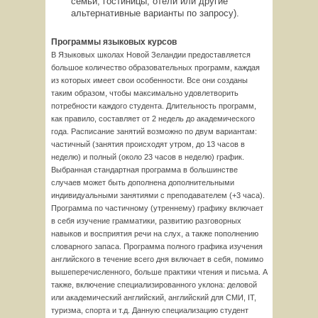
семьи, гостиницы, отели или другие
альтернативные варианты по запросу).
Программы языковых курсов
В Языковых школах Новой Зеландии предоставляется
большое количество образовательных программ, каждая
из которых имеет свои особенности. Все они созданы
таким образом, чтобы максимально удовлетворить
потребности каждого студента. Длительность программ,
как правило, составляет от 2 недель до академического
года. Расписание занятий возможно по двум вариантам:
частичный (занятия происходят утром, до 13 часов в
неделю) и полный (около 23 часов в неделю) график.
Выбранная стандартная программа в большинстве
случаев может быть дополнена дополнительными
индивидуальными занятиями с преподавателем (+3 часа).
Программа по частичному (утреннему) графику включает
в себя изучение грамматики, развитию разговорных
навыков и восприятия речи на слух, а также пополнению
словарного запаса. Программа полного графика изучения
английского в течение всего дня включает в себя, помимо
вышеперечисленного, больше практики чтения и письма. А
также, включение специализированного уклона: деловой
или академический английский, английский для СМИ, IT,
туризма, спорта и т.д. Данную специализацию студент