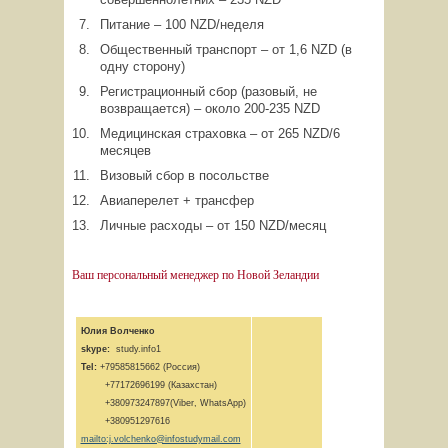
Питание – 100 NZD/неделя
Общественный транспорт – от 1,6 NZD (в
одну сторону)
Регистрационный сбор (разовый, не
возвращается) – около 200-235 NZD
Медицинская страховка – от 265 NZD/6
месяцев
Визовый сбор в посольстве
Авиаперелет + трансфер
Личные расходы – от 150 NZD/месяц
Ваш персональный менеджер по Новой Зеландии
Юлия Волченко
skype:
study.info1
Tel:
+79585815662 (Россия)
+77172696199 (Казахстан)
+380973247897(Viber, WhatsApp)
+380951297616
mailto:j.volchenko@infostudymail.com