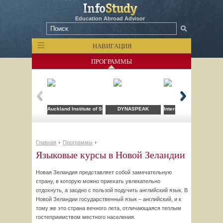
Education Abroad Advisor
НАВИГАЦИЯ
ПРОГРАММЫ
Auckland Institute of Studies
DYNASPEAK
International Travel Coll
Главная
Программы
Языковые курсы в Новой Зеландии
Новая Зеландия представляет собой замечательную
страну, в которую можно приехать увлекательно
отдохнуть, а заодно с пользой подучить английский язык. В
Новой Зеландии государственный язык – английский, и к
тому же это страна вечного лета, отличающаяся теплым
гостеприимством местного населения.