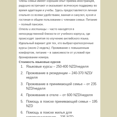
члены семьи имеют хороший опыт приема иностранцев,
радушно встречают и оказывают всяческую поддержку во
время адаптации и учебы. Здесь предоставляется личная
спальня со всеми удобствами, ванная и санузел, кухня и
гостиная в общем пользовании с членами семьи. Питание
– полный пансион.
Отели и гостиницы –
часто находятся в
непосредственной близости от учебного корпуса, где
происходят занятия по изучению английского языка.
Идеальный вариант для тех, кто выбрал краткосрочные
курсы (около 2 недель). Проживание с повышенным
комфортом, питание – в зависимости от условий при
бронировании номера.
Стоимость языковых курсов
Языковые курсы – 250-400 NZD/неделя
Проживание в резиденции – 240-370 NZD/
неделя
Проживание в принимающей семье – от 235
NZD/неделя
Проживание в отеле – от 600 NZD/неделя
Помощь в поиске принимающей семьи – 195
NZD
Помощь в поиске жилья для
совершеннолетних – 235 NZD