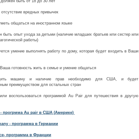
 должен быть от 18 до 30 лет
 отсутствие вредных привычек
меть общаться на иностранном языке
н быть опыт ухода за детьми (наличие младших братьев или сестер или
агогической работы)
уется умение выполнять работу по дому, которая будет входить в Ваши
Ваша готовность жить в семье и умение общаться
дить машину и наличие прав необходимо для США, и будет
ным преимуществом для остальных стран
или воспользоваться программой Au Pair для путешествия в другую
 - прогрмма Au pair в США (Америке)
many - программа в Германии
nce- программа в Франции