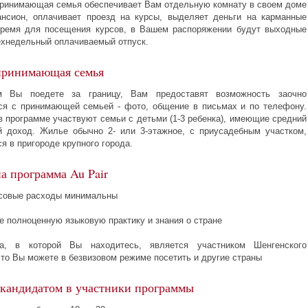
 Принимающая семья обеспечивает Вам отдельную комнату в своем доме
нсион, оплачивает проезд на курсы, выделяет деньги на карманные
время для посещения курсов, в Вашем распоряжении будут выходные
ехнедельный оплачиваемый отпуск.
 принимающая семья
 Вы поедете за границу, Вам предоставят возможность заочно
ся с принимающей семьей - фото, общение в письмах и по телефону.
в программе участвуют семьи с детьми (1-3 ребенка), имеющие средний
 доход. Жилье обычно 2- или 3-этажное, с приусадебным участком,
я в пригороде крупного города.
а программа Au Pair
совые расходы минимальны
е полноценную языковую практику и знания о стране
а, в которой Вы находитесь, является участником Шенгенского
 то Вы можете в безвизовом режиме посетить и другие страны
 кандидатом в участники программы