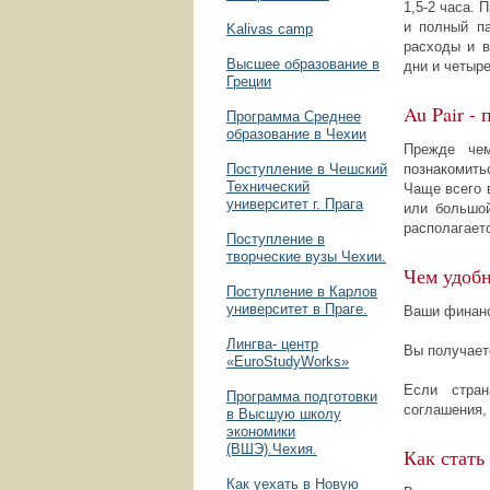
1,5-2 часа.
и полный па
Kalivas camp
расходы и 
Высшее образование в
дни и четыр
Греции
Au Pair -
Программа Среднее
образование в Чехии
Прежде чем
Поступление в Чешский
познакомить
Технический
Чаще всего 
университет г. Прага
или большой
располагаетс
Поступление в
творческие вузы Чехии.
Чем удобн
Поступление в Карлов
университет в Праге.
Ваши финан
Лингва- центр
Вы получает
«EuroStudyWorks»
Если стран
Программа подготовки
соглашения,
в Высшую школу
экономики
(ВШЭ).Чехия.
Как стать
Как уехать в Новую