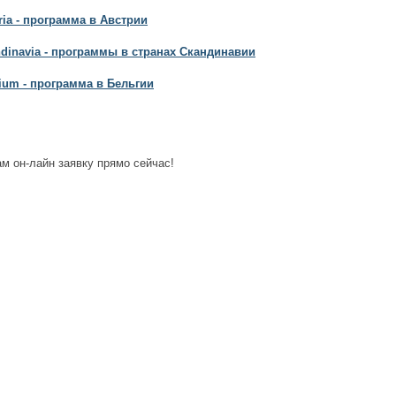
tria - программа в Австрии
ndinavia - программы в странах Скандинавии
gium - программа в Бельгии
м он-лайн заявку прямо сейчас!