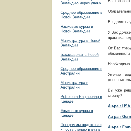
Ваш возраст
Зеландию через учебу
Обязательно
Среднее образование в
Новой Зеландии
Вы должны у
Языковые курсы в
Новой Зеландии
У Вас долже
практика пед
Магистратура в Новой
Зеландии
От Вас треб
обязанности
Бакалавриат в Новой
Зеландии
Необходима 
Среднее образование в
Австралии
Умение во
дополнитель
Магистратура в
Австралии
Вы уже реш
страну?
Petroleum Engineering в
Канаде
Au-pair USA
Языковые курсы в
Канаде
Au-pair Ger
Программы подготовки
Au-pair Fra
к поступлению в вуз в