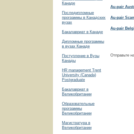
Канаде
Au-pair Aus
Последипломные
программы в Канадских
Au-pair Sca
вузах
Au-pair Bel
Бакалавриат в Канаде
Дипломные программы
в вузах Канаде
Отправьте на
Поступление в Вузы
Канады
HR management Trent
University (Canada)
Postgraduate
Бакалавриат в
Великобритании
Образовательные
программы
Великобритании
Магистратура в
Великобритании