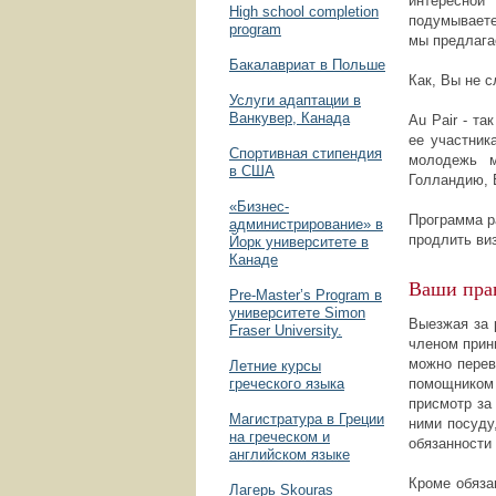
интересной
High school completion
подумываете
program
мы предлага
Бакалавриат в Польше
Как, Вы не 
Услуги адаптации в
Ванкувер, Канада
Au Pair - т
ее участник
Спортивная стипендия
молодежь м
в США
Голландию, 
«Бизнес­
Программа р
администрирование» в
продлить виз
Йорк университете в
Канаде
Ваши прав
Pre-Master’s Program в
университете Simon
Выезжая за 
Fraser University.
членом прини
можно перев
Летние курсы
греческого языка
помощником 
присмотр за
Магистратура в Греции
ними посуду,
на греческом и
обязанности 
английском языке
Кроме обяза
Лагерь Skouras