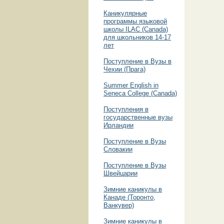
Каникулярные
программы языковой
школы ILAC (Canada)
для школьников 14-17
лет
Поступление в Вузы в
Чехии (Прага)
Summer English in
Seneca College (Canada)
Поступления в
государственные вузы
Ирландии
Поступление в Вузы
Словакии
Поступление в Вузы
Швейцарии
Зимние каникулы в
Канаде (Торонто,
Ванкувер)
Зимние каникулы в