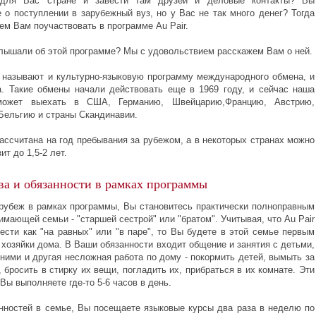
 для Вас стране и завести там друзей и деловые контакты? Вы
 о поступлении в зарубежный вуз, но у Вас не так много денег? Тогда
ем Вам поучаствовать в программе Au Pair.
слышали об этой программе? Мы с удовольствием расскажем Вам о ней.
ак называют и культурно-языковую программу международного обмена, и
а. Такие обмены начали действовать еще в 1969 году, и сейчас наша
ожет выехать в США, Германию, Швейцарию,Францию, Австрию,
Бельгию и страны Скандинавии.
ассчитана на год пребывания за рубежом, а в некоторых странах можно
ит до 1,5-2 лет.
а и обязанности в рамках программы
рубеж в рамках программы, Вы становитесь практически полноправным
мающей семьи - "старшей сестрой" или "братом". Учитывая, что Au Pair
ести как "на равных" или "в паре", то Вы будете в этой семье первым
хозяйки дома. В Ваши обязанности входит общение и занятия с детьми,
 ними и другая несложная работа по дому - покормить детей, вымыть за
 бросить в стирку их вещи, погладить их, прибраться в их комнате. Эти
Вы выполняете где-то 5-6 часов в день.
нностей в семье, Вы посещаете языковые курсы два раза в неделю по