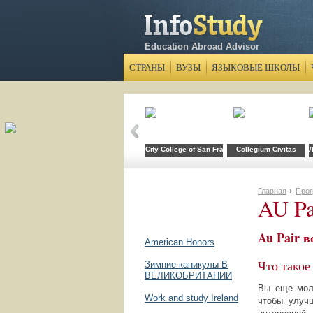
Education Abroad Advisor
СТРАНЫ
ВУЗЫ
ЯЗЫКОВЫЕ ШКОЛЫ
City College of San Francisco
Collegium Civitas
Л
Главная
Про
AU Pa
Au Pair 
American Honors
Что такое
Зимние каникулы В
ВЕЛИКОБРИТАНИИ
Вы еще моло
Work and study Ireland
чтобы улуч