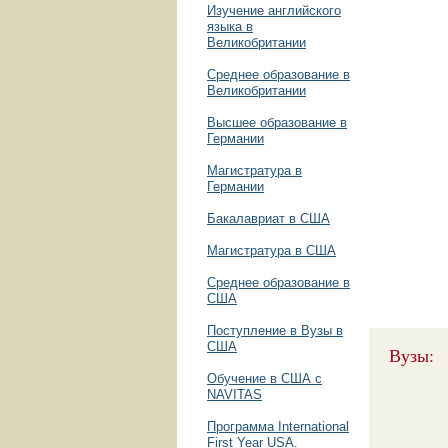
Изучение английского
языка в
Великобритании
Среднее образование в
Великобритании
Высшее образование в
Германии
Магистратура в
Германии
Бакалавриат в США
Магистратура в США
Среднее образование в
США
Поступление в Вузы в
США
Вузы:
Обучение в США с
NAVITAS
Программа International
First Year USA.