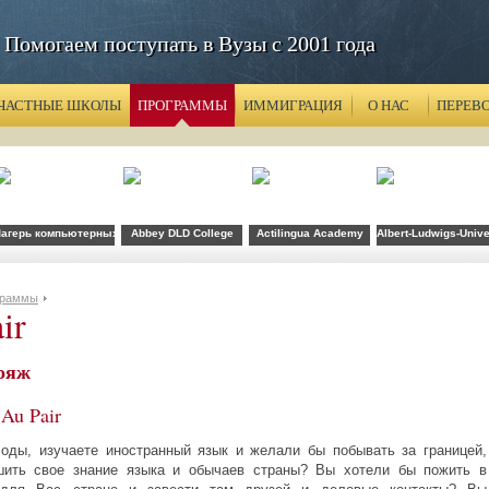
Помогаем поступать в Вузы с 2001 года
ЧАСТНЫЕ ШКОЛЫ
ПРОГРАММЫ
ИММИГРАЦИЯ
О НАС
ПЕРЕВ
агерь компьютерных технологий FLS при CSU Fullerton
Abbey DLD College
Actilingua Academy
Albert-Ludwigs-Unive
граммы
ir
вояж
 Au Pair
ды, изучаете иностранный язык и желали бы побывать за границей,
шить свое знание языка и обычаев страны? Вы хотели бы пожить в