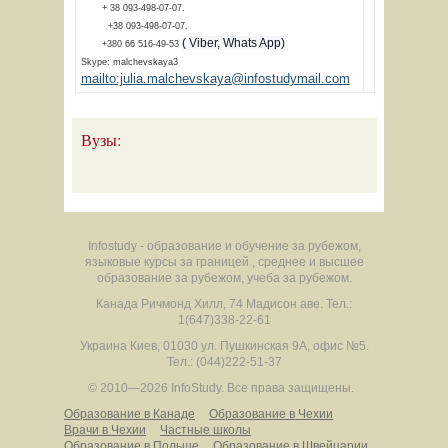
+ 38 093-498-07-07.
+38 093-498-07-07.
( Viber, Whats App)
+380 66 516-49-53
Skype: malchevskaya3
mailto:julia.malchevskaya@infostudymail.com
Вузы:
Infostudy - образование и обучение за рубежом,
языковые курсы за границей , среднее и высшее
образование за рубежом, учеба за рубежом.
Канада
Ричмонд Хилл
,
74 Мадисон аве.
Тел.:
1(647)338-22-61
Украина
Киев
,
01030
ул. Пушкинская 9А, офис №5.
Тел.: (044)222-51-37
© 2010—2026 InfoStudy.
Все права защищены.
Образование в Канаде
Образование в Чехии
Врачи в Чехии
Частные школы
Образование в Польше
Образование в Швейцарии