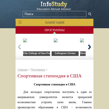
Education Abroad Advisor
НАВИГАЦИЯ
ПРОГРАММЫ
City College of San Francisco
Collegium Civitas
Лагерь компьютерных т
Главная
Программы
Спортивная стипендия в США
Спортивная стипендия в США
Д
ля молодых спортсменов поступить в один из 
американских университетов является прекрасной 
возможностью устроить свою жизнь. Главное 
преимущество образования в США – возможность 