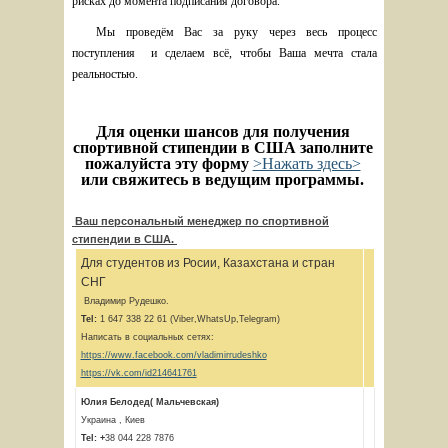
рисках до момента подписания договора.
Мы проведём Вас за руку через весь процесс 
поступления  и сделаем всё, чтобы Ваша мечта стала 
реальностью. 
Для оценки шансов для получения 
спортивной стипендии в США заполните 
пожалуйста эту форму
>Нажать здесь>
или свяжитесь в ведущим программы. 
Ваш персональный менеджер по спортивной
стипендии в США.
Для студентов из Росии, Казахстана и стран
СНГ
Владимир Рудешко.
Tel:
1 647 338 22 61 (Viber,WhatsUp,Telegram)
Написать в социальных сетях:
https://www.facebook.com/vladimirrudeshko
https://vk.com/id214641761
Юлия Белодед( Мальчевская)
Украина , Киев
Tel: +
38 044 228 7876