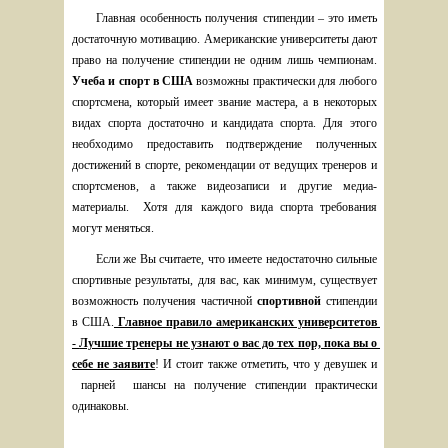
Главная особенность получения стипендии – это иметь 
достаточную мотивацию. Американские университеты дают 
право на получение стипендии не одним лишь чемпионам. 
Учеба и спорт в США
 возможны практически для любого 
спортсмена, который имеет звание мастера, а в некоторых 
видах спорта достаточно и кандидата спорта. Для этого 
необходимо предоставить подтверждение полученных 
достижений в спорте, рекомендации от ведущих тренеров и 
спортсменов, а также видеозаписи и другие медиа-
материалы.  Хотя для каждого вида спорта требования 
могут меняться.
Если же Вы считаете, что имеете недостаточно сильные 
спортивные результаты, для вас, как минимум, существует 
возможность получения частичной 
спортивной 
стипендии 
в США.
Главное правило американских университетов 
- 
Лучшие тренеры не узнают о вас до тех пор, пока вы о 
себе не заявите
! И стоит также отметить, что у девушек и 
 парней  шансы на получение стипендии практически 
одинаковы. 