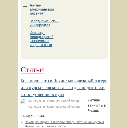
Англо-
американский
институт
Западно-чешский
университет
Институт
менеджерской
экономики и
информатики
Статьи
Богемное лето в Чехии: молодежный лагерь
или курсы чешского языка для подготовки
к поступлению в вузы
Летние
каникулы в
Каникулы в Чехии, языковой лагерь
Чехии,
отдых+польза.
Чехия, каникулы, языковой лагерь, летние каникулы в
Чехии, поступление в ВУЗы