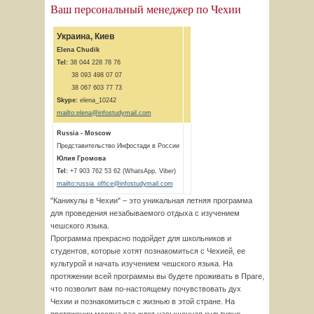
Ваш персональный менеджер по Чехии
Украина, Киев
Elena Chudik
Tel:
38 044 228 78 76
38 093 498 07 07
38 067 603 77 73
Skype:
elena_10242
mailto:elena@infostudymail.com
Russia - Moscow
Представительство Инфостади в России
Юлия Громова
Tel:
+7 903 762 53 62 (WhatsApp, Viber)
mailto:russia_office@infostudymail.com
"Каникулы в Чехии" – это уникальная летняя программа
для проведения незабываемого отдыха с изучением
чешского языка.
Программа прекрасно подойдет для школьников и
студентов, которые хотят познакомиться с Чехией, ее
культурой и начать изучением чешского языка. На
протяжении всей программы вы будете проживать в Праге,
что позволит вам по-настоящему почувствовать дух
Чехии и познакомиться с жизнью в этой стране. На