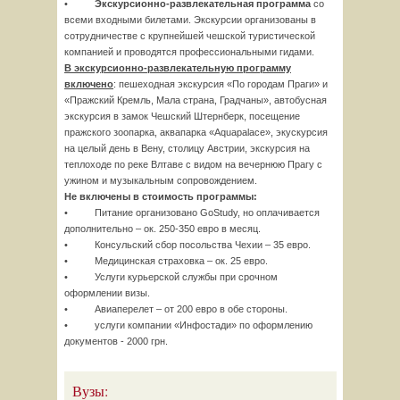
•
Экскурсионно-развлекательная программа
со
всеми входными билетами. Экскурсии организованы в
сотрудничестве с крупнейшей чешской туристической
компанией и проводятся профессиональными гидами.
В экскурсионно-развлекательную программу
включено
: пешеходная экскурсия «По городам Праги» и
«Пражский Кремль, Мала страна, Градчаны», автобусная
экскурсия в замок Чешский Штернберк, посещение
пражского зоопарка, аквапарка «Aquapalace», экускурсия
на целый день в Вену, столицу Австрии, экскурсия на
теплоходе по реке Влтаве с видом на вечернюю Прагу с
ужином и музыкальным сопровождением.
Не включены в стоимость программы:
• Питание организовано GoStudy, но оплачивается
дополнительно – ок. 250-350 евро в месяц.
• Консульский сбор посольства Чехии – 35 евро.
• Медицинская страховка – ок. 25 евро.
• Услуги курьерской службы при срочном
оформлении визы.
• Авиаперелет – от 200 евро в обе стороны.
• услуги компании «Инфостади» по оформлению
документов - 2000 грн.
Вузы: