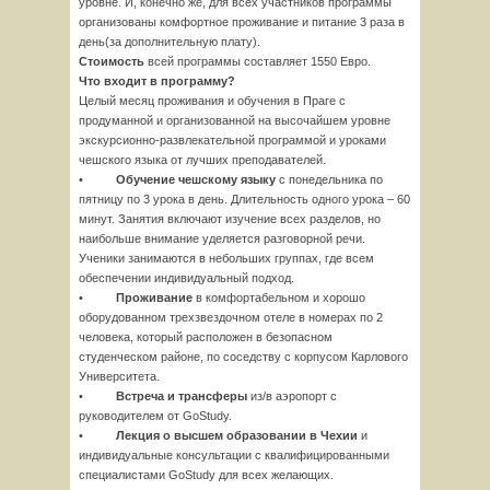
уровне. И, конечно же, для всех участников программы
организованы комфортное проживание и питание 3 раза в
день(за дополнительную плату).
Стоимость
всей программы составляет 1550 Евро.
Что входит в программу?
Целый месяц проживания и обучения в Праге с
продуманной и организованной на высочайшем уровне
экскурсионно-развлекательной программой и уроками
чешского языка от лучших преподавателей.
•
Обучение чешскому языку
с понедельника по
пятницу по 3 урока в день. Длительность одного урока – 60
минут. Занятия включают изучение всех разделов, но
наибольше внимание уделяется разговорной речи.
Ученики занимаются в небольших группах, где всем
обеспечении индивидуальный подход.
•
Проживание
в комфортабельном и хорошо
оборудованном трехзвездочном отеле в номерах по 2
человека, который расположен в безопасном
студенческом районе, по соседству с корпусом Карлового
Университета.
•
Встреча и трансферы
из/в аэропорт с
руководителем от GoStudy.
•
Лекция о высшем образовании в Чехии
и
индивидуальные консультации с квалифицированными
специалистами GoStudy для всех желающих.