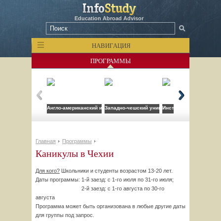
Education Abroad Advisor
НАВИГАЦИЯ
ПРОГРАММЫ
Англо-американский институт
Западно-чешский университет
Институт менеджерско
Главная
Программы
Каникулы в Чехии
Для кого?
Школьники и студенты возрастом 13-20 лет.
Даты программы: 1-й заезд: с 1-го июля по 31-го июля;
2-й заезд: с 1-го августа по 30-го
августа
Программа может быть организована в любые другие даты
для группы под запрос.