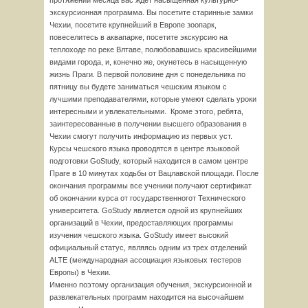
протяжении месяца вас ждет насыщенная культурно-
экскурсионная программа. Вы посетите старинные замки
Чехии, посетите крупнейший в Европе зоопарк,
повеселитесь в аквапарке, посетите экскурсию на
теплоходе по реке Влтаве, полюбовавшись красивейшими
видами города, и, конечно же, окунетесь в насыщенную
жизнь Праги. В первой половине дня с понедельника по
пятницу вы будете заниматься чешским языком с
лучшими преподавателями, которые умеют сделать уроки
интересными и увлекательными. Кроме этого, ребята,
заинтересованные в получении высшего образования в
Чехии смогут получить информацию из первых уст.
Курсы чешского языка проводятся в центре языковой
подготовки GoStudy, который находится в самом центре
Праге в 10 минутах ходьбы от Вацлавской площади. После
окончания программы все ученики получают сертификат
об окончании курса от государственногот Технического
университета. GoStudy является одной из крупнейших
организаций в Чехии, предоставляющих программы
изучения чешского языка. GoStudy имеет высокий
официальный статус, являясь одним из трех отделений
ALTE (международная ассоциация языковых тестеров
Европы) в Чехии.
Именно поэтому организация обучения, экскурсионной и
развлекательных программ находится на высочайшем