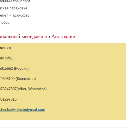
енный транспорт
ская страховка
елет + трансфер
 сбор
ональный менеджер по Австралии
лченко
y.info1
815662 (Россия)
6199 (Казахстан)
47897(Viber, WhatsApp)
1297616
olchenko@infostudymail.com