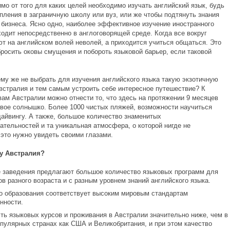
от того для каких целей необходимо изучать английский язык, будь
пления в заграничную школу или вуз, или же чтобы подтянуть знания
 бизнеса. Ясно одно, наиболее эффективное изучение иностранного
ходит непосредственно в англоговорящей среде. Когда все вокруг
ют на английском волей неволей, а приходится учиться общаться. Это
бросить оковы смущения и побороть языковой барьер, если таковой
же не выбрать для изучения английского языка такую экзотичную
Австралия и тем самым устроить себе интересное путешествие? К
ам Австралии можно отнести то, что здесь на протяжении 9 месяцев
овое солнышко. Более 1000 чистых пляжей, возможности научиться
дайвингу. А также, большое количество знаменитых
ательностей и та уникальная атмосфера, о которой нигде не
 это нужно увидеть своими глазами.
му Австралия?
 заведения предлагают большое количество языковых программ для
ов разного возраста и с разным уровнем знаний английского языка.
о образования соответствует высоким мировым стандартам
нности.
ть языковых курсов и проживания в Австралии значительно ниже, чем в
опулярных странах как США и Великобритания, и при этом качество