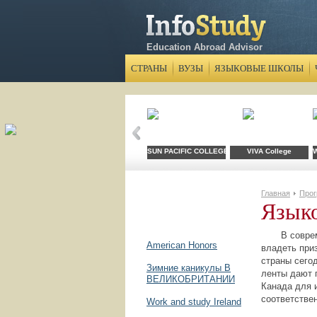
Education Abroad Advisor
СТРАНЫ
ВУЗЫ
ЯЗЫКОВЫЕ ШКОЛЫ
SUN PACIFIC COLLEGE
VIVA Сollege
W
Главная
Про
Языко
В современн
American Honors
владеть при
страны сего
Зимние каникулы В
ленты дают 
ВЕЛИКОБРИТАНИИ
Канада для 
соответстве
Work and study Ireland