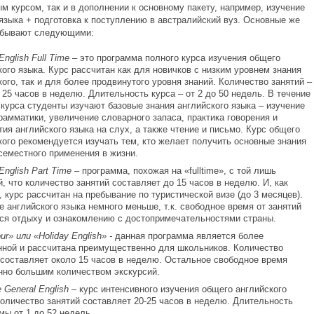
м курсом, так и в дополнении к основному пакету, например, изучение
 языка + подготовка к поступлению в австралийский вуз. Основные же
 бывают следующими:
English
Full
Time –
это программа полного курса изучения общего
кого языка. Курс рассчитан как для новичков с низким уровнем знания
кого, так и для более продвинутого уровня знаний. Количество занятий –
о 25 часов в неделю. Длительность курса – от 2 до 50 недель. В течение
 курса студенты изучают базовые знания английского языка – изучение
грамматики, увеличение словарного запаса, практика говорения и
тия английского языка на слух, а также чтение и письмо. Курс общего
кого рекомендуется изучать тем, кто желает получить основные знания
семестного применения в жизни.
English
Part
Time –
программа, похожая на «fulltime», с той лишь
й, что количество занятий составляет до 15 часов в неделю. И, как
, курс рассчитан на пребывание по туристической визе (до 3 месяцев).
е английского языка немного меньше, т.к. свободное время от занятий
ся отдыху и ознакомлению с достопримечательностями страны.
our» или «
Holiday
English» -
­данная программа является более
нной и рассчитана преимущественно для школьников. Количество
 составляет около 15 часов в неделю. Остальное свободное время
но большим количеством экскурсий.
e
General
English –
курс интенсивного изучения общего английского
Количество занятий составляет 20-25 часов в неделю. Длительность
мы от 1 до 52 недель.