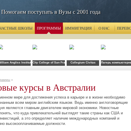
Помогаем поступать в Вузы с 2001 года
ЧАСТНЫЕ ШКОЛЫ
ПРОГРАММЫ
ИММИГРАЦИЯ
О НАС
ПЕРЕВ
illiam Angliss Institute
City College of San Francisco
Collegium Civitas
Лагерь компьютерны
граммы
вые курсы в Австралии
ом мире для достижения успеха в карьере и в жизни необходимо
знанным всем миром английским языком. Ведь именно англоговорящие
дня являются главным двигателем мировой экономики. Новостные
понять, что куда привлекательней выглядят такие страны как США и
инвестиций, а это определяет наличие международных компаний и
нно высокооплачиваемые должности.