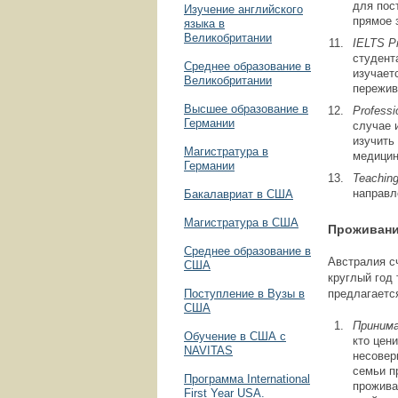
для пос
Изучение английского
прямое 
языка в
Великобритании
IELTS
P
студент
Среднее образование в
изучает
Великобритании
пережив
Высшее образование в
Professi
Германии
случае 
изучить
Магистратура в
медицин
Германии
Teachin
направл
Бакалавриат в США
Магистратура в США
Проживан
Среднее образование в
Австралия с
США
круглый год
Поступление в Вузы в
предлагаетс
США
Приним
Обучение в США с
кто цен
NAVITAS
несовер
семьи п
Программа International
прожива
First Year USA.