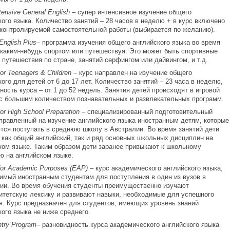
tensive
General
English –
супер интенсивное изучение общего
кого языка. Количество занятий – 28 часов в неделю + в курс включено
 контролируемой самостоятельной работы (выбирается по желанию).
English
Plus–
программа изучения общего английского языка во время
 каким-нибудь спортом или путешествуя. Это может быть спортивные
, путешествия по стране, занятий серфингом или дайвингом, и т.д.
for
Teenagers &
Children –
курс направлен на изучение общего
кого для детей от 6 до 17 лет. Количество занятий – 23 часа в неделю,
ность курса – от 1 до 52 недель. Занятия детей происходят в игровой
с большим количеством познавательных и развлекательных программ.
for
High
School
Preparation –
специализированный подготовительный
аправленный на изучение английского языка иностранным детям, которые
тся поступать в среднюю школу в Австралии. Во время занятий дети
 как общий английский, так и ряд основных школьных дисциплин на
ком языке. Таким образом дети заранее привыкают к школьному
ю на английском языке.
for
Academic
Purposes (
EAP) –
курс академического английского языка,
имый иностранным студентам для поступления в один из вузов в
ии. Во время обучения студенты преимущественно изучают
итетскую лексику и развивают навыки, необходимые для успешного
я. Курс предназначен для студентов, имеющих уровень знаний
кого языка не ниже среднего.
ntry
Program–
разновидность курса академического английского языка