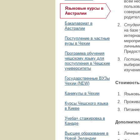
всей не
пользов
Языковые курсы в
соверше
Австралии
родител
Бакалавриат в
Студенч
Австралии
на базе
интерна
Поступление в частные
меропри
вузы в Чехии
личными
Предост
Программа обучения
чешскому языку для
Гостини
поступления в Чешские
выбираю
университеты
изучени
Государственные ВУЗы
Стоимость
Чехии (NEW)
Каникулы в Чехии
Языковы
Прожива
Курсы Чешского языка
в Киеве
Питание
Учеба+ стажировка в
Дополнител
Канаде
Высшее образование в
Личные 
Новой Зеландии