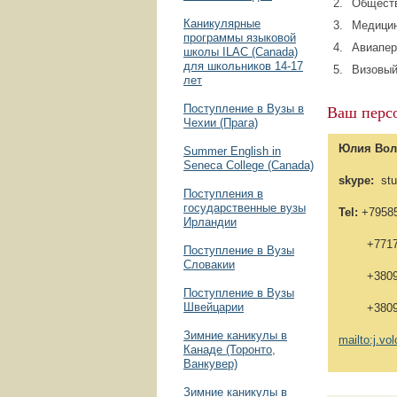
Обществ
Каникулярные
Медицин
программы языковой
Авиапер
школы ILAC (Canada)
для школьников 14-17
Визовый
лет
Ваш перс
Поступление в Вузы в
Чехии (Прага)
Юлия Во
Summer English in
Seneca College (Canada)
skype:
stud
Поступления в
государственные вузы
Tel:
+79585
Ирландии
+7717269
Поступление в Вузы
Словакии
+3809732
Поступление в Вузы
Швейцарии
+38095
Зимние каникулы в
mailto:j.v
Канаде (Торонто,
Ванкувер)
Зимние каникулы в