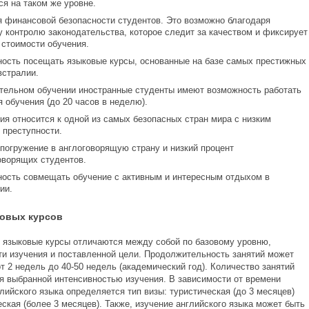
ся на таком же уровне.
я финансовой безопасности студентов. Это возможно благодаря
у контролю законодательства, которое следит за качеством и фиксирует
 стоимости обучения.
ость посещать языковые курсы, основанные на базе самых престижных
встралии.
тельном обучении иностранные студенты имеют возможность работать
я обучения (до 20 часов в неделю).
ия относится к одной из самых безопасных стран мира с низким
 преступности.
погружение в англоговорящую страну и низкий процент
оворящих студентов.
ость совмещать обучение с активным и интересным отдыхом в
ии.
овых курсов
, языковые курсы отличаются между собой по базовому уровню,
ти изучения и поставленной цели. Продолжительность занятий может
т 2 недель до 40-50 недель (академический год). Количество занятий
я выбранной интенсивностью изучения. В зависимости от времени
лийского языка определяется тип визы: туристическая (до 3 месяцев)
ская (более 3 месяцев). Также, изучение английского языка может быть