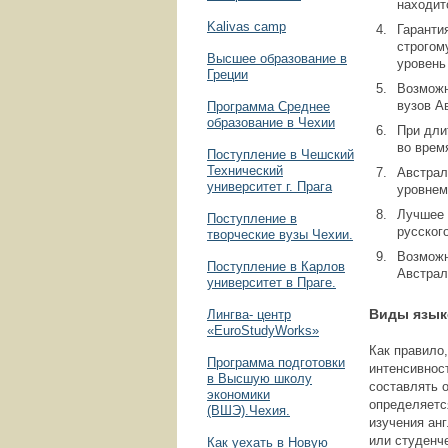
находит
Kalivas camp
Гаранти
строгом
Высшее образование в
уровень
Греции
Возможн
вузов А
Программа Среднее
образование в Чехии
При дли
во врем
Поступление в Чешский
Технический
Австрал
университет г. Прага
уровнем
Лучшее 
Поступление в
русског
творческие вузы Чехии.
Возможн
Поступление в Карлов
Австрал
университет в Праге.
Виды язык
Лингва- центр
«EuroStudyWorks»
Как правило
Программа подготовки
интенсивнос
в Высшую школу
составлять о
экономики
определяетс
(ВШЭ).Чехия.
изучения анг
или студенче
Как уехать в Новую