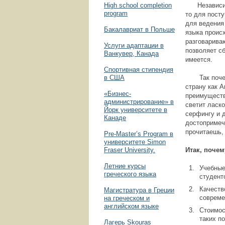
High school completion
Независимо 
program
то для посту
для ведения
Бакалавриат в Польше
языка проис
разговарива
Услуги адаптации в
позволяет с
Ванкувер, Канада
имеется.
Спортивная стипендия
в США
Так почему 
страну как 
«Бизнес­
преимуществ
администрирование» в
светит ласк
Йорк университете в
серфингу и 
Канаде
достопримеч
прочитаешь,
Pre-Master’s Program в
университете Simon
Fraser University.
Итак, поче
Летние курсы
Учебные
греческого языка
студент
Качеств
Магистратура в Греции
совреме
на греческом и
английском языке
Стоимос
таких п
Лагерь Skouras