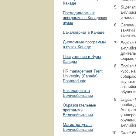
Канаде
Super
In
английс
Последипломные
5 часов
программы в Канадских
вузах
General
занятий
Бакалавриат в Канаде
занятия
Дипломные программы
English
в вузах Канаде
английс
длитель
Поступление в Вузы
форме, 
Канады
English
HR management Trent
курс, н
University (Canada)
собираю
Postgraduate
изучают
английс
Бакалавриат в
обучени
Великобритании
English
необход
Образовательные
Австрал
программы
Великобритании
универс
обучени
Магистратура в
английс
Великобритании
Direct
E