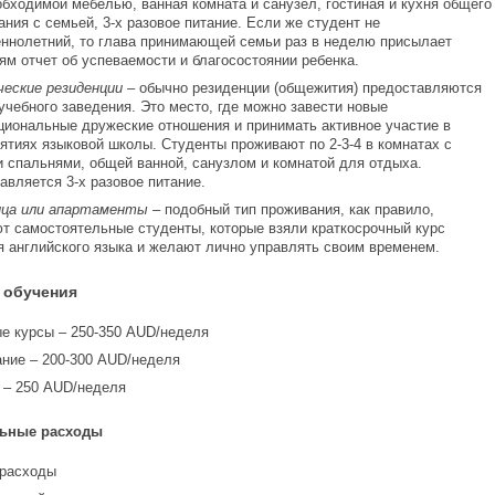
обходимой мебелью, ванная комната и санузел, гостиная и кухня общего
ания с семьей, 3-х разовое питание. Если же студент не
ннолетний, то глава принимающей семьи раз в неделю присылает
ям отчет об успеваемости и благосостоянии ребенка.
еские резиденции –
обычно резиденции (общежития) предоставляются
 учебного заведения. Это место, где можно завести новые
циональные дружеские отношения и принимать активное участие в
ятиях языковой школы. Студенты проживают по 2-3-4 в комнатах с
 спальнями, общей ванной, санузлом и комнатой для отдыха.
авляется 3-х разовое питание.
ца или апартаменты –
подобный тип проживания, как правило,
т самостоятельные студенты, которые взяли краткосрочный курс
я английского языка и желают лично управлять своим временем.
 обучения
е курсы – 250-350 AUD/неделя
ние – 200-300 AUD/неделя
 – 250 AUD/неделя
ьные расходы
расходы