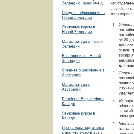
Зеландию через учебу
как отдельны
английского
Среднее образование в
типы курсов
Новой Зеландии
General
Языковые курсы в
английс
Новой Зеландии
английс
от 20 д
Магистратура в Новой
данного
Зеландии
основ, 
восприя
Бакалавриат в Новой
английс
Зеландии
для пов
Среднее образование в
General
Австралии
разнице
правило
Магистратура в
Изучени
Австралии
уделяет
Petroleum Engineering в
«
Study
t
Канаде
облегче
занятий
Языковые курсы в
насыщен
Канаде
Intensiv
Программы подготовки
языка. 
к поступлению в вуз в
програм