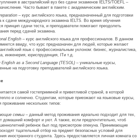
тупления в австралийский вуз без сдачи экзаменов IELTS/TOEFL –
зачисление. Часто бывает в пакете с академическим английским.
reparation –
курс английского языка, предназначенный для подготовки
а к сдаче международного экзамена IELTS. Во время обучения
ся принцип сдачи теста, и преподаватели помогают преодолеть
ания перед сдачей экзамена.
onal
English –
курс английского языка для профессионалов. В данном
имеется ввиду, что курс предназначен для людей, которые желают
 английский язык с профессиональным уклоном: бизнес, журналистика,
а, инженерия, юриспруденция, ITи т.д.
g
English
as
a
Second
Language (
TESOL) –
уникальные курсы,
енные на подготовку преподавателей английского языка.
ие
читается самой гостеприимной и приветливой страной, в которой
 тепло и солнечно. Студентам, которые приезжают на языковые курсы,
я проживание нескольких типов:
ающие семьи –
данный метод проживания идеально подходит для тех,
ит домашний комфорт и уют. А также, если предпочтительно, чтоб
шеннолетний ребенок был под присмотром опекуна. Принимающие
роходят тщательный отбор на предмет безопасных условий для
ния иностранного студента. Здесь предоставляется личная комната со