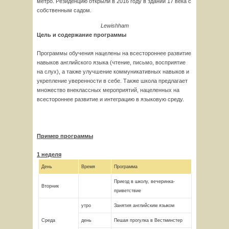
метро. Резиденцию открыли в 2016 году в здании 17 века с
собственным садом.
Lewishham
Цель и содержание программы
Программы обучения нацелены на всестороннее развитие
навыков английского языка (чтение, письмо, восприятие
на слух), а также улучшение коммуникативных навыков и
укрепление уверенности в себе. Также школа предлагает
множество внеклассных мероприятий, нацеленных на
всестороннее развитие и интеграцию в языковую среду.
Пример программы
1 неделя
День
Время
Программа
Приезд в школу, вечеринка-
Вторник
приветствие
утро
Занятия английским языком
Среда
день
Пешая прогулка в Вестминстер