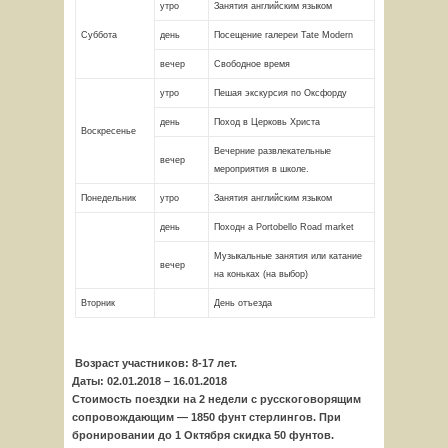
утро
Занятия английским языком
Суббота
день
Посещение галереи Tate Modern
вечер
Свободное время
утро
Пешая экскурсия по Оксфорду
день
Поход в Церковь Христа
Воскресенье
Вечерние развлекательные
вечер
мероприятия в школе.
Понедельник
утро
Занятия английским языком
день
Походн а Portobello Road market
Музыкальные занятия или катание
вечер
на коньках (на выбор)
Вторник
День отъезда
Возраст участников: 8-17 лет.
Даты: 02.01.2018 – 16.01.2018
Стоимость поездки на 2 недели с русскоговорящим
сопровождающим — 1850 фунт стерлингов. При
бронировании до 1 Октября скидка 50 фунтов.