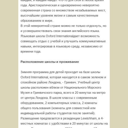
каждый, и каждый найдет что-то для себя в любое время
года. Аристократическая и одновременно невероятно
современная страна со множеством незабываемых мест,
высочайшим уровнем жизни и самым качественным
образованием в мире.
В этой невероятной стране можно не только отдохнуть, но
и усовершенствовать свои знания английского языка.
Языковая школа Oxford Internationalдает возможность
совмещать отдых с учебой и улучшить коммуникативные
навыки, интегрировав в языковую среду, независимо от
времени года.
Расположение школы и проживание
Зимняя программа для детей проходит на базе школы
Oxford International, которая находится в самом зеленом и
спокойном районе Лондона, - Гринвич. Учебный центр
школы расположен вблизи от Национального Морского
Музея и Гринвичского парка, всего в 20 минутах на метро
от центра Лондона. В школе классы с современным
оборудованием, 2 компьютерных класса, 2 комнаты
общего пользования (комнаты для совместной или
индивидуальной работы студентов после занятий).
Размещение предлагается в резиденции Lewishham, в 4-
местных комнатах с удобствами в 20 минутах от школы на