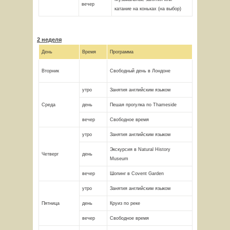
вечер
катание на коньках (на выбор)
2 неделя
День
Время
Программа
Вторник
Свободный день в Лондоне
утро
Занятия английским языком
Среда
день
Пешая прогулка по Thameside
вечер
Свободное время
утро
Занятия английским языком
Экскурсия в Natural History
Четверг
день
Museum
вечер
Шопинг в Covent Garden
утро
Занятия английским языком
Пятница
день
Круиз по реке
вечер
Свободное время