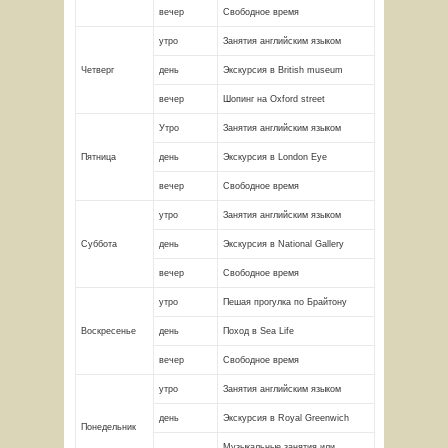
вечер
Свободное время
утро
Занятия английским языком
Четверг
день
Экскурсия в British museum
вечер
Шопинг на Oxford street
Утро
Занятия английским языком
Пятница
день
Экскурсия в London Eye
вечер
Свободное время
утро
Занятия английским языком
Суббота
день
Экскурсия в National Gallery
вечер
Свободное время
утро
Пешая прогулка по Брайтону
Воскресенье
день
Поход в Sea Life
вечер
Свободное время
утро
Занятия английским языком
день
Экскурсия в Royal Greenwich
Понедельник
Музыкальные занятия или