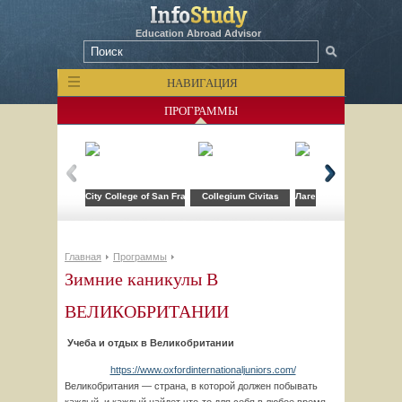
Education Abroad Advisor
НАВИГАЦИЯ
ПРОГРАММЫ
City College of San Francisco
Collegium Civitas
Лагерь компьютерных т
Главная
Программы
Зимние каникулы В
ВЕЛИКОБРИТАНИИ
Учеба и отдых в Великобритании
https://www.oxfordinternationaljuniors.com/
Великобритания — страна, в которой должен побывать